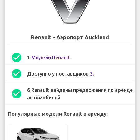
Renault - Аэропорт Auckland
check_circle
1
Модели Renault
.
check_circle
Доступно у поставщиков
3
.
6 Renault найдены предложения по аренде
check_circle
автомобилей.
Популярные модели Renault в аренду: