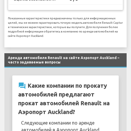
Показанные характеристики предназначены только для информационных
целей, мы не можем гарантировать точную модель автомобиля Renault Captur
и технические характеристики, которые вы получите. Для получения более
подробной информации обратитесь в компанию по аренде автомобилей на
сайте Аэропорт Auckland.
Аренда автомобиля Renault на сайте Аэропорт Auckland –
часто задаваемые вопросы
question_answer
Какие компании по прокату
автомобилей предлагают
прокат автомобилей Renault на
Аэропорт Auckland?
Следующие компании по аренде
автомобилей в Аэропорт Auckland