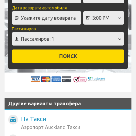
Дата возврата автомобиля
Пассажиров
ПОИСК
Другие варианты трансфера
На Такси
local_taxi
Аэропорт Auckland Такси