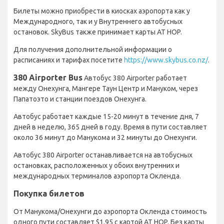
Билеты можно приобрести в киосках аэропорта как у
Международного, так и у Внутреннего автобусных
остановок. SkyBus также принимает карты AT HOP.
Для получения дополнительной информации о
расписаниях и тарифах посетите
https://www.skybus.co.nz/
.
380 Airporter Bus
Автобус 380 Airporter работает
между Онехунга, Мангере Таун Центр и Мануком, через
Папатоэто и станции поездов Онехунга.
Автобус работает каждые 15-20 минут в течение дня, 7
дней в неделю, 365 дней в году. Время в пути составляет
около 36 минут до Манукома и 32 минуты до Онехунги.
Автобус 380 Airporter останавливается на автобусных
остановках, расположенных у обоих внутренних и
международных терминалов аэропорта Окленда.
Покупка билетов
От Манукома/Онехунги до аэропорта Окленда стоимость
одного пути составляет $1.95 с картой AT HOP. Без карты