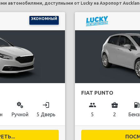
и автомобилями, доступными от Lucky на Аэропорт Aucklan
ЭКОНОМНЫЙ
FIAT PUNTO
miscellaneous_services
login
group
business_center
local_gas_stati
н
Ручной
5 Дверь
5
2
Бенз
ТЬ...
ПОСМ