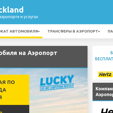
ckland
эропорте и услугах
ОКАТ АВТОМОБИЛЯ
ТРАНСФЕРЫ В АЭРОПОРТ
ПА
обиля на Аэропорт
БЕСПЛА
АЯ ПО
Компан
ДА
Аэропо
Я
я