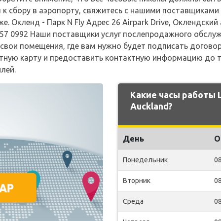
вы к сбору в аэропорту, свяжитесь с нашими поставщикам
е. Окленд - Парк N Fly Адрес 26 Airpark Drive, Оклендски
 257 0992 Наши поставщики услуг послепродажного обслуж
 свои помещения, где вам нужно будет подписать догово
тную карту и предоставить контактную информацию до то
лей.
Какие часы работы 
Auckland?
День
О
Понедельник
08
Вторник
08
Среда
08