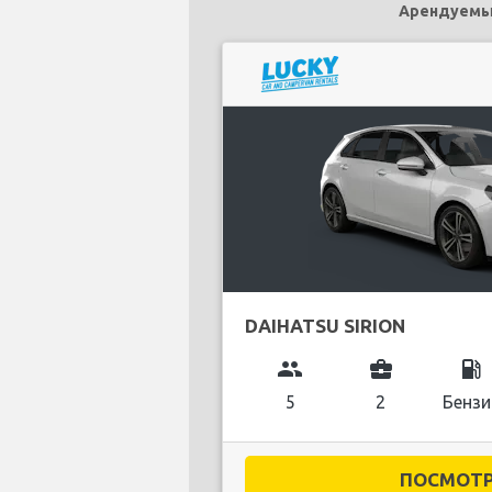
Арендуемым
DAIHATSU SIRION
group
business_center
local_gas_station
5
2
Бензи
ПОСМОТРЕ