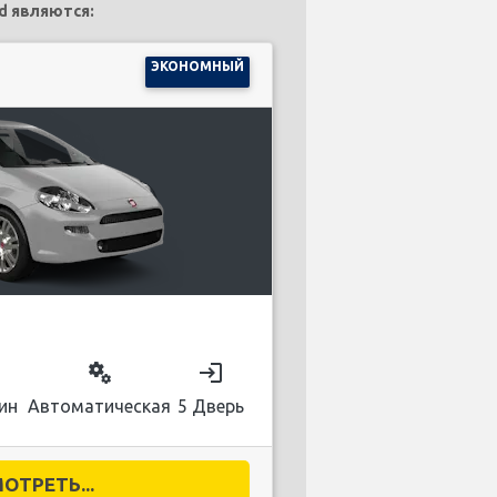
d являются:
ЭКОНОМНЫЙ
on
miscellaneous_services
login
ин
Автоматическая
5 Дверь
ОТРЕТЬ...