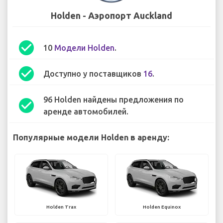
Holden - Аэропорт Auckland
check_circle
10
Модели Holden
.
check_circle
Доступно у поставщиков
16
.
96 Holden найдены предложения по
check_circle
аренде автомобилей.
Популярные модели Holden в аренду:
Holden Trax
Holden Equinox