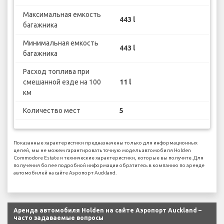
Максимальная емкость
443 l
багажника
Минимальная емкость
443 l
багажника
Расход топлива при
смешанной езде на 100
11 l
км
Количество мест
5
Показанные характеристики предназначены только для информационных
целей, мы не можем гарантировать точную модель автомобиля Holden
Commodore Estate и технические характеристики, которые вы получите. Для
получения более подробной информации обратитесь в компанию по аренде
автомобилей на сайте Аэропорт Auckland.
Аренда автомобиля Holden на сайте Аэропорт Auckland –
часто задаваемые вопросы