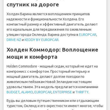
спутник на дороге
Холден Барина является воплощением принципов
надежности и функциональности Холдена. Его
компактный размер и эффективный двигатель делают
его идеальным для передвижения по оживленным
улицам города Окленда. Барина доступна в
EUROPCAR
,
DRIVE NZ
и
KEDDY BY EUROPCAR
.
Холден Коммодор: Воплощение
мощи и комфорта
Holden Commodore - мощный седан, который не идет на
компромисс с комфортом. Просторный интерьер и
мощный двигатель делают долгие поездки по
живописным пейзажам Новой Зеландии настоящим
удовольствием. Эта модель предлагается компаниями
BUDGET
,
ALAMO
,
EUROPCAR
,
ENTERPRISE
и
THRIFTY
.
Будь вы деловым путешественником или отдыхающим
туристом, Окленд и его окрестности имеют многое, чтобы