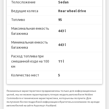
Телосложение
Sedan
Ведущие колеса
Rear wheel drive
Топливо
95
Максимальная емкость
443 l
багажника
Минимальная емкость
443 l
багажника
Расход топлива при
смешанной езде на 100
11 l
км
Количество мест
5
Показанные характеристики предназначены только для информационных
целей, мы не можем гарантировать точную модель автомобиля Holden
Commodore и технические характеристики, которые вы получите. Для
получения более подробной информации обратитесь в компанию по аренде
автомобилей на сайте Аэропорт Auckland.