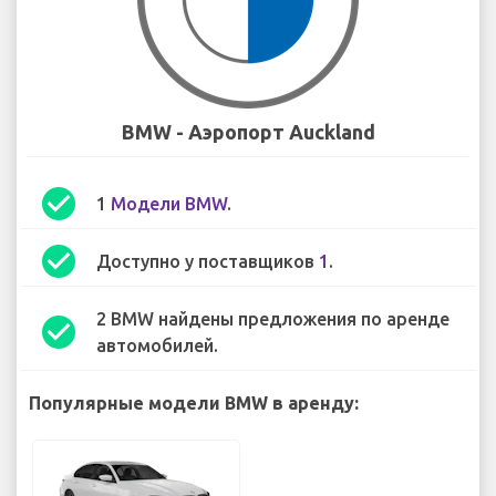
BMW - Аэропорт Auckland
check_circle
1
Модели BMW
.
check_circle
Доступно у поставщиков
1
.
2 BMW найдены предложения по аренде
check_circle
автомобилей.
Популярные модели BMW в аренду: