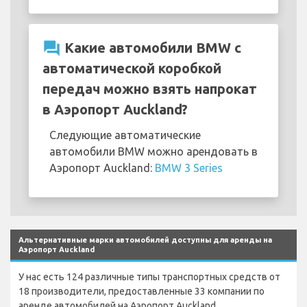
question_answer
Какие автомобили BMW с
автоматической коробкой
передач можно взять напрокат
в Аэропорт Auckland?
Следующие автоматические
автомобили BMW можно арендовать в
Аэропорт Auckland:
BMW 3 Series
Альтернативные марки автомобилей доступны для аренды на
Аэропорт Auckland
У нас есть 124 различные типы транспортных средств от
18 производители, предоставленные 33 компании по
аренде автомобилей на Аэропорт Auckland.