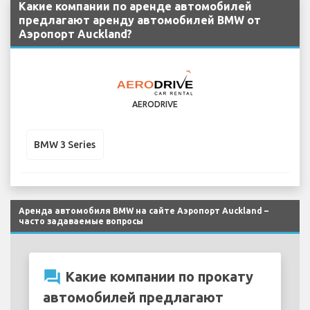
Какие компании по аренде автомобилей
предлагают аренду автомобилей BMW от
Аэропорт Auckland?
AERODRIVE
BMW 3 Series
Аренда автомобиля BMW на сайте Аэропорт Auckland –
часто задаваемые вопросы
question_answer
Какие компании по прокату
автомобилей предлагают