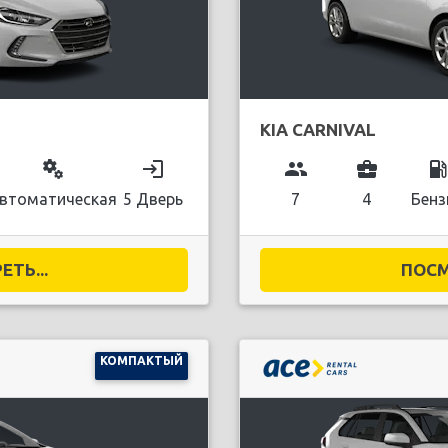
KIA CARNIVAL
miscellaneous_services
login
group
business_center
local_gas_stati
втоматическая
5 Дверь
7
4
Бенз
ТЬ...
ПОСМ
КОМПАКТЫЙ