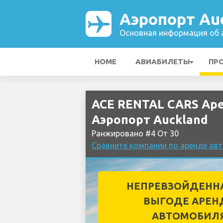
Аэропорт Au
Основная информация об а
HOME
АВИАБИЛЕТЫ
ПР
ACE RENTAL CARS Ар
Аэропорт Auckland
Ранжировано #4 От 30
Сравните компании по аренде ав
НЕПРЕВЗОЙДЕНН
ВЫГОДЕ АРЕН
АВТОМОБИЛ