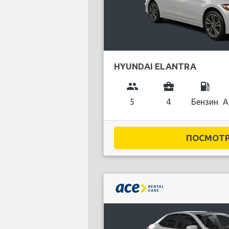
HYUNDAI ELANTRA
group
business_center
local_gas_station
5
4
Бензин
А
ПОСМОТРЕ