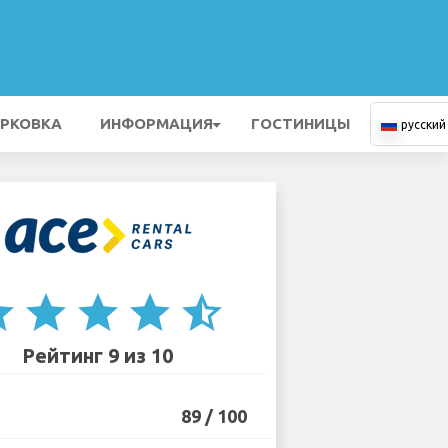
РКОВКА
ИНФОРМАЦИЯ
ГОСТИНИЦЫ
русский
ar
star
star
star
star_half
Рейтинг 9 из 10
89 / 100