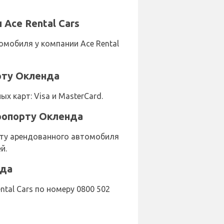
Ace Rental Cars
мобиля у компании Ace Rental
рту Окленда
 карт: Visa и MasterCard.
эропорту Окленда
рату арендованного автомобиля
й.
нда
tal Cars по номеру 0800 502