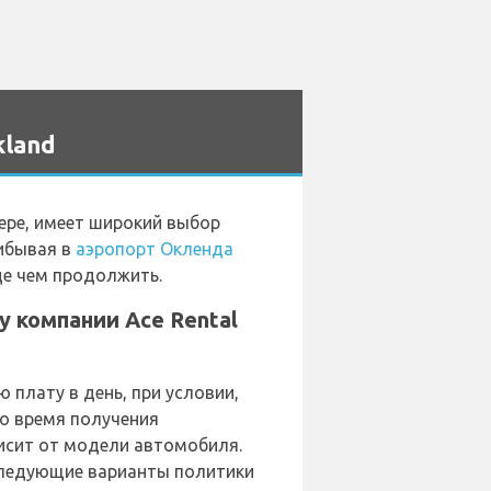
kland
ере, имеет широкий выбор
рибывая в
аэропорт Окленда
жде чем продолжить.
 компании Ace Rental
плату в день, при условии,
во время получения
висит от модели автомобиля.
следующие варианты политики