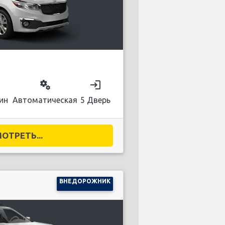
on
miscellaneous_services
login
ин
Автоматическая
5 Дверь
ОТРЕТЬ...
ВНЕДОРОЖНИК