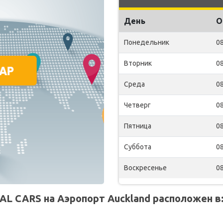
День
О
Понедельник
08
Вторник
08
Среда
08
Четверг
08
Пятница
08
Суббота
08
Воскресенье
08
L CARS на Аэропорт Auckland расположен в