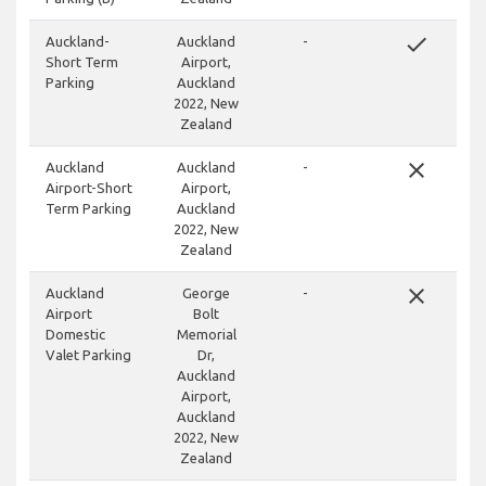
done
Auckland-
Auckland
-
Short Term
Airport,
Parking
Auckland
2022, New
Zealand
close
Auckland
Auckland
-
Airport-Short
Airport,
Term Parking
Auckland
2022, New
Zealand
close
Auckland
George
-
Airport
Bolt
Domestic
Memorial
Valet Parking
Dr,
Auckland
Airport,
Auckland
2022, New
Zealand