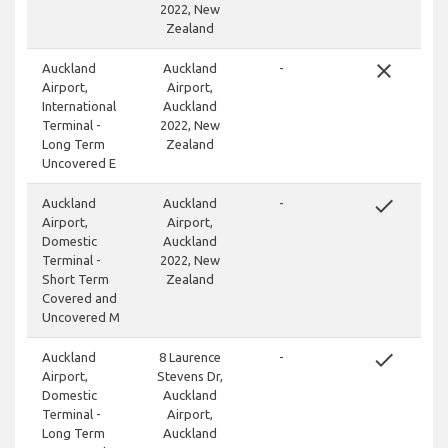
2022, New
Zealand
close
Auckland
Auckland
-
Airport,
Airport,
International
Auckland
Terminal -
2022, New
Long Term
Zealand
Uncovered E
done
Auckland
Auckland
-
Airport,
Airport,
Domestic
Auckland
Terminal -
2022, New
Short Term
Zealand
Covered and
Uncovered M
done
Auckland
8 Laurence
-
Airport,
Stevens Dr,
Domestic
Auckland
Terminal -
Airport,
Long Term
Auckland