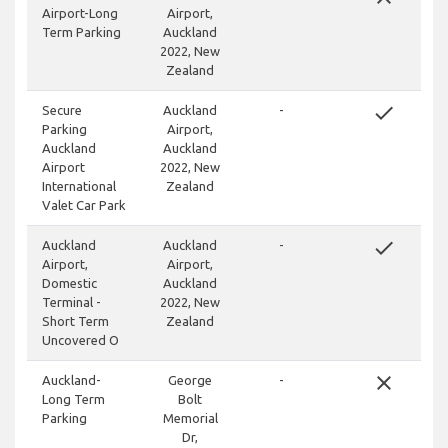
Airport-Long
Airport,
Term Parking
Auckland
2022, New
Zealand
done
Secure
Auckland
-
Parking
Airport,
Auckland
Auckland
Airport
2022, New
International
Zealand
Valet Car Park
done
Auckland
Auckland
-
Airport,
Airport,
Domestic
Auckland
Terminal -
2022, New
Short Term
Zealand
Uncovered O
close
Auckland-
George
-
Long Term
Bolt
Parking
Memorial
Dr,