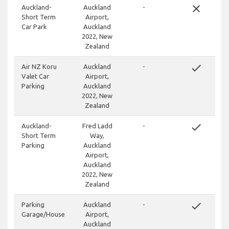
close
Auckland-
Auckland
-
Short Term
Airport,
Car Park
Auckland
2022, New
Zealand
done
Air NZ Koru
Auckland
-
Valet Car
Airport,
Parking
Auckland
2022, New
Zealand
done
Auckland-
Fred Ladd
-
Short Term
Way,
Parking
Auckland
Airport,
Auckland
2022, New
Zealand
done
Parking
Auckland
-
Garage/House
Airport,
Auckland