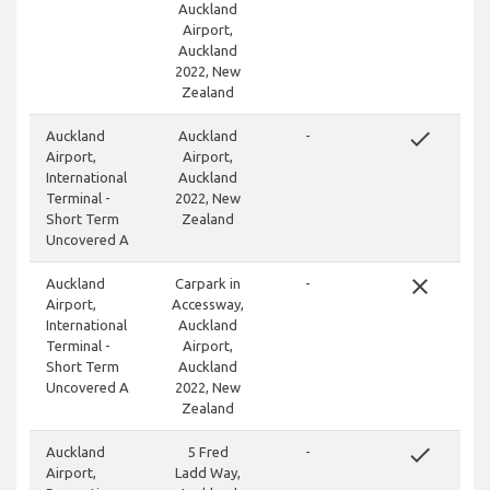
Auckland
Airport,
Auckland
2022, New
Zealand
done
Auckland
Auckland
-
Airport,
Airport,
International
Auckland
Terminal -
2022, New
Short Term
Zealand
Uncovered A
close
Auckland
Carpark in
-
Airport,
Accessway,
International
Auckland
Terminal -
Airport,
Short Term
Auckland
Uncovered A
2022, New
Zealand
done
Auckland
5 Fred
-
Airport,
Ladd Way,