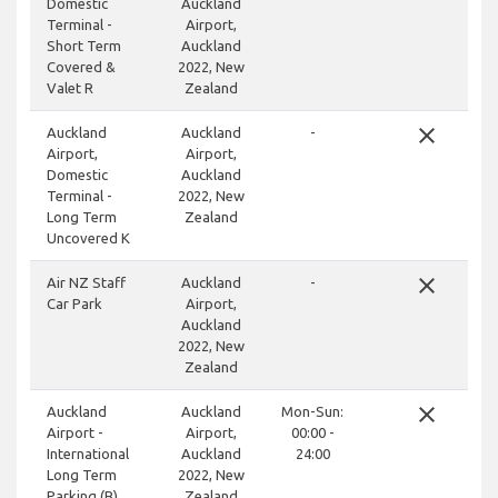
Domestic
Auckland
Terminal -
Airport,
Short Term
Auckland
Covered &
2022, New
Valet R
Zealand
close
Auckland
Auckland
-
Airport,
Airport,
Domestic
Auckland
Terminal -
2022, New
Long Term
Zealand
Uncovered K
close
Air NZ Staff
Auckland
-
Car Park
Airport,
Auckland
2022, New
Zealand
close
Auckland
Auckland
Mon-Sun:
Airport -
Airport,
00:00 -
International
Auckland
24:00
Long Term
2022, New
Parking (B)
Zealand