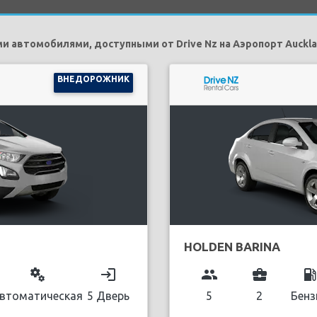
 автомобилями, доступными от Drive Nz на Аэропорт Auckla
ВНЕДОРОЖНИК
HOLDEN BARINA
miscellaneous_services
login
group
business_center
local_gas_stati
втоматическая
5 Дверь
5
2
Бенз