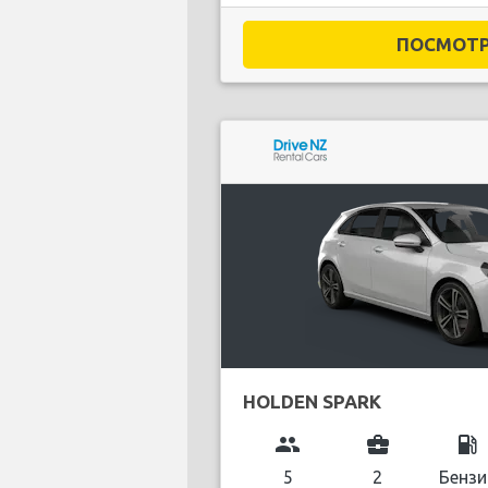
ПОСМОТРЕ
HOLDEN SPARK
group
business_center
local_gas_station
5
2
Бензи