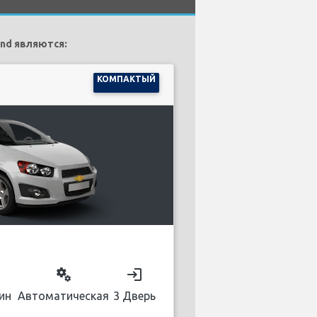
nd являются:
КОМПАКТЫЙ
on
miscellaneous_services
login
ин
Автоматическая
3 Дверь