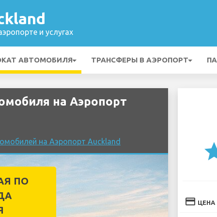
ckland
эропорте и услугах
ОКАТ АВТОМОБИЛЯ
ТРАНСФЕРЫ В АЭРОПОРТ
ПА
омобиля на Аэропорт
томобилей на Аэропорт Auckland
st
АЯ ПО
ДА
credit_card
ЦЕНА
Я