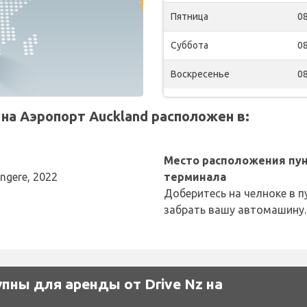
Пятница
08
Суббота
08
Воскресенье
08
на Аэропорт Auckland расположен в:
Место расположения пун
ngere, 2022
терминала
Доберитесь на челноке в п
забрать вашу автомашину.
пны для аренды от Drive Nz на