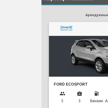
Арендуемыми
FORD ECOSPORT
group
business_center
local_gas_station
5
3
Бензин
А