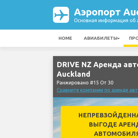
Аэропорт Au
Основная информация об а
HOME
АВИАБИЛЕТЫ
ПР
DRIVE NZ Аренда авт
Auckland
Ранжировано #15 От 30
Сравните компании по аренде ав
НЕПРЕВЗОЙДЕНН
ВЫГОДЕ АРЕН
АВТОМОБИЛ