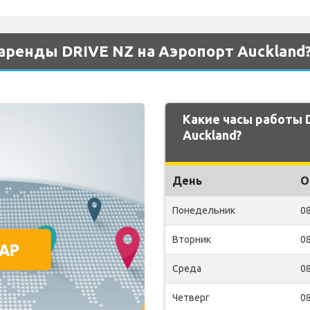
аренды DRIVE NZ на Аэропорт Auckland
Какие часы работы 
Auckland?
День
О
Понедельник
08
Вторник
08
Среда
08
Четверг
08