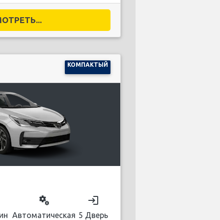
ОТРЕТЬ...
КОМПАКТЫЙ
on
miscellaneous_services
login
ин
Автоматическая
5 Дверь