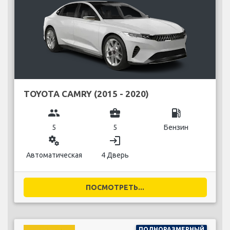
TOYOTA CAMRY (2015 - 2020)
group
business_center
local_gas_station
5
5
Бензин
miscellaneous_services
login
Автоматическая
4 Дверь
ПОСМОТРЕТЬ...
ПОЛНОРАЗМЕРНЫЙ