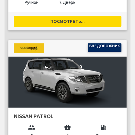
Ручной
2 Дверь
ПОСМОТРЕТЬ...
ВНЕДОРОЖНИК
NISSAN PATROL
group
business_center
local_gas_station