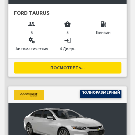
FORD TAURUS
group
business_center
local_gas_station
5
5
Бензин
miscellaneous_services
login
Автоматическая
4 Дверь
ПОСМОТРЕТЬ...
ПОЛНОРАЗМЕРНЫЙ