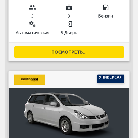
group
business_center
local_gas_station
5
3
Бензин
miscellaneous_services
login
Автоматическая
5 Дверь
ПОСМОТРЕТЬ...
УНИВЕРСАЛ