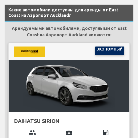
Какие автомобили доступны для аренды от East
Coast на Аэропорт Auckland?
Арендуемыми автомобилями, доступными от East
Coast на Аэропорт Auckland являются:
ЭКОНОМНЫЙ
DAIHATSU SIRION
group
business_center
local_gas_station