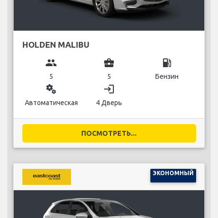
HOLDEN MALIBU
group
business_center
local_gas_station
5
5
Бензин
miscellaneous_services
login
Автоматическая
4 Дверь
ПОСМОТРЕТЬ...
ЭКОНОМНЫЙ