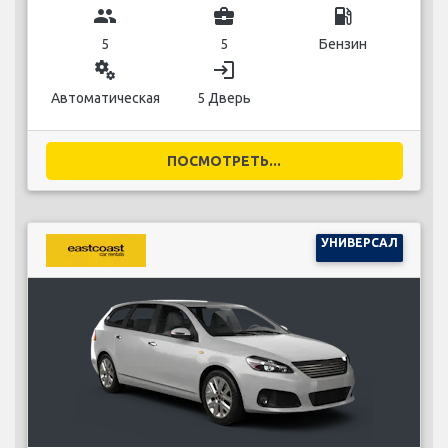
group
business_center
local_gas_station
5
5
Бензин
miscellaneous_services
login
Автоматическая
5 Дверь
ПОСМОТРЕТЬ...
УНИВЕРСАЛ