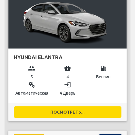
HYUNDAI ELANTRA
group
business_center
local_gas_station
5
4
Бензин
miscellaneous_services
login
Автоматическая
4 Дверь
ПОСМОТРЕТЬ...