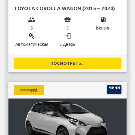
TOYOTA COROLLA WAGON (2015 – 2020)
group
business_center
local_gas_station
5
5
Бензин
miscellaneous_services
login
Автоматическая
5 Дверь
ПОСМОТРЕТЬ...
МИНИ