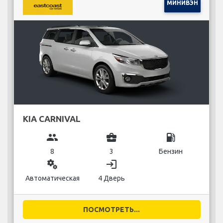
МИНИВЭН
KIA CARNIVAL
group
business_center
local_gas_station
8
3
Бензин
miscellaneous_services
login
Автоматическая
4 Дверь
ПОСМОТРЕТЬ...