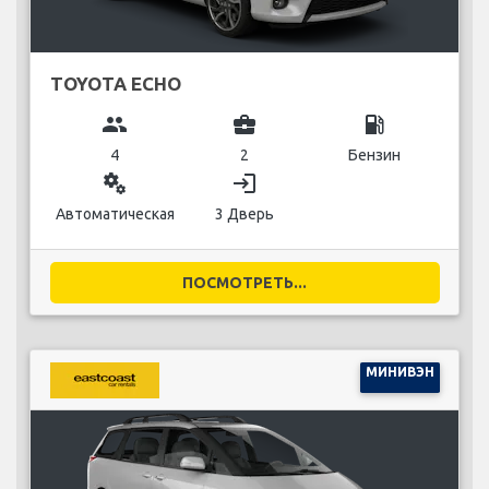
TOYOTA ECHO
group
business_center
local_gas_station
4
2
Бензин
miscellaneous_services
login
Автоматическая
3 Дверь
ПОСМОТРЕТЬ...
МИНИВЭН