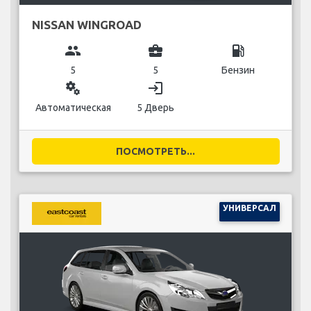
NISSAN WINGROAD
group
business_center
local_gas_station
5
5
Бензин
miscellaneous_services
login
Автоматическая
5 Дверь
ПОСМОТРЕТЬ...
УНИВЕРСАЛ