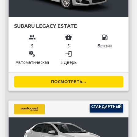
SUBARU LEGACY ESTATE
group
business_center
local_gas_station
5
5
Бензин
miscellaneous_services
login
Автоматическая
5 Дверь
ПОСМОТРЕТЬ...
СТАНДАРТНЫЙ