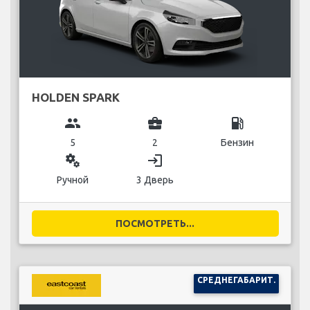
HOLDEN SPARK
group
business_center
local_gas_station
5
2
Бензин
miscellaneous_services
login
Ручной
3 Дверь
ПОСМОТРЕТЬ...
СРЕДНЕГАБАРИТ.