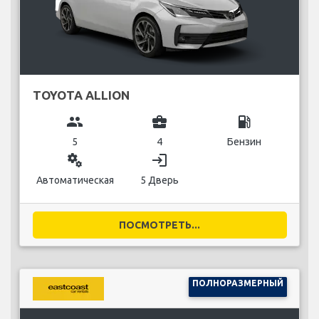
TOYOTA ALLION
group
business_center
local_gas_station
5
4
Бензин
miscellaneous_services
login
Автоматическая
5 Дверь
ПОСМОТРЕТЬ...
ПОЛНОРАЗМЕРНЫЙ