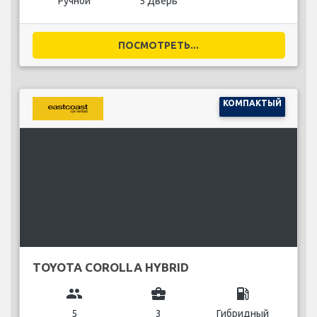
Ручной
5 Дверь
ПОСМОТРЕТЬ...
КОМПАКТЫЙ
TOYOTA COROLLA HYBRID
group
business_center
local_gas_station
5
3
Гибридный