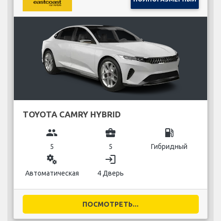
TOYOTA CAMRY HYBRID
group
business_center
local_gas_station
5
5
Гибридный
miscellaneous_services
login
Автоматическая
4 Дверь
ПОСМОТРЕТЬ...