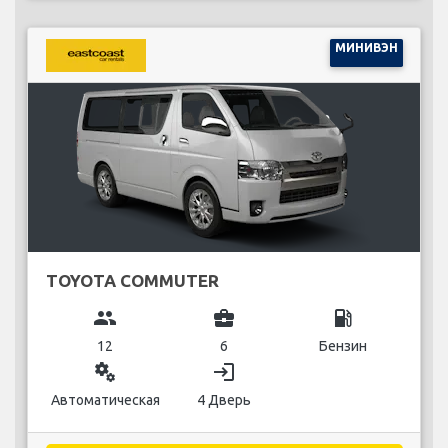
МИНИВЭН
TOYOTA COMMUTER
group
business_center
local_gas_station
12
6
Бензин
miscellaneous_services
login
Автоматическая
4 Дверь