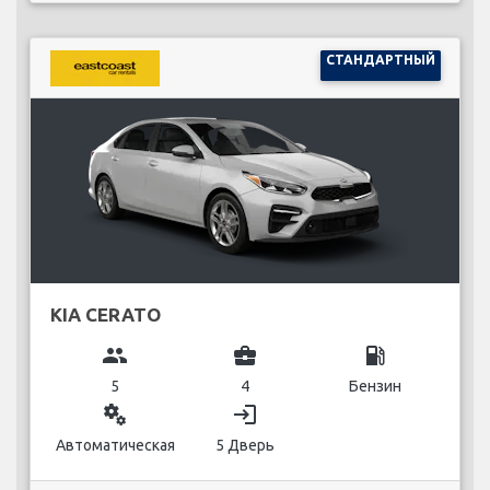
СТАНДАРТНЫЙ
KIA CERATO
group
business_center
local_gas_station
5
4
Бензин
miscellaneous_services
login
Автоматическая
5 Дверь