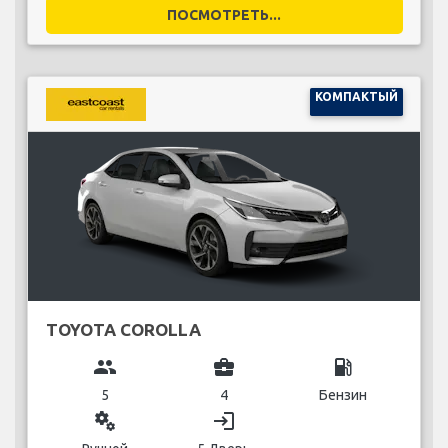
ПОСМОТРЕТЬ...
КОМПАКТЫЙ
TOYOTA COROLLA
group
business_center
local_gas_station
5
4
Бензин
miscellaneous_services
login