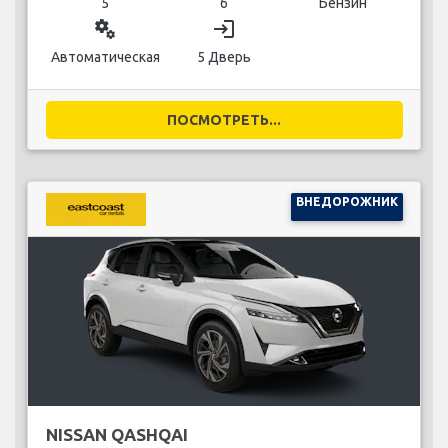
5
6
Бензин
miscellaneous_services
login
Автоматическая
5 Дверь
ПОСМОТРЕТЬ...
ВНЕДОРОЖНИК
NISSAN QASHQAI