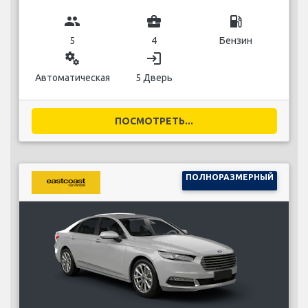
group
business_center
local_gas_station
5
4
Бензин
miscellaneous_services
login
Автоматическая
5 Дверь
ПОСМОТРЕТЬ...
ПОЛНОРАЗМЕРНЫЙ