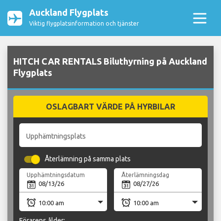
Auckland Flygplats
Viktig flygplatsinformation och tjänster
HITCH CAR RENTALS Biluthyrning på Auckland
Flygplats
OSLAGBART VÄRDE PÅ HYRBILAR
Upphämtningsplats
Återlämning på samma plats
Upphämtningsdatum
Återlämningsdag
Förarens ålder: