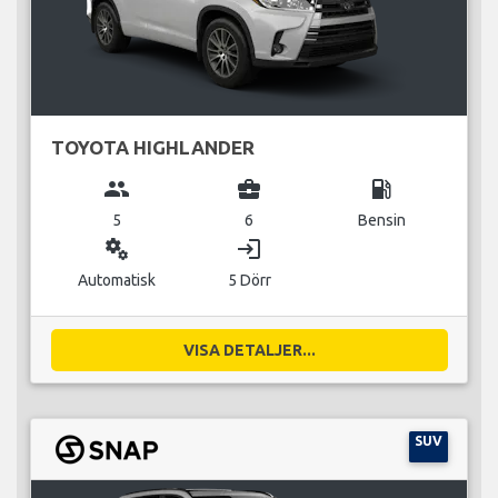
TOYOTA HIGHLANDER
group
business_center
local_gas_station
5
6
Bensin
miscellaneous_services
login
Automatisk
5 Dörr
VISA DETALJER...
SUV