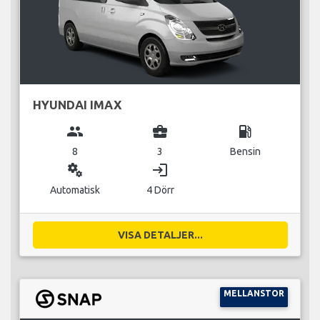
HYUNDAI IMAX
group
business_center
local_gas_station
8
3
Bensin
miscellaneous_services
login
Automatisk
4 Dörr
VISA DETALJER...
MELLANSTOR