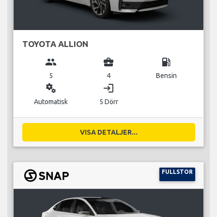
TOYOTA ALLION
group
business_center
local_gas_station
5
4
Bensin
miscellaneous_services
login
Automatisk
5 Dörr
VISA DETALJER...
FULLSTOR