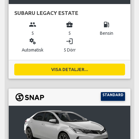
SUBARU LEGACY ESTATE
group
business_center
local_gas_station
5
5
Bensin
miscellaneous_services
login
Automatisk
5 Dörr
VISA DETALJER...
STANDARD