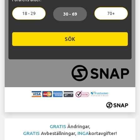
18 - 29
70+
30 - 69
SÖK
GRATIS
Ändringar,
GRATIS
Avbeställningar,
INGA
kortavgifter!