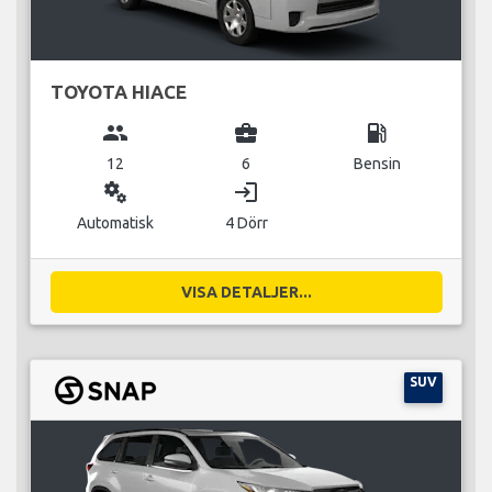
TOYOTA HIACE
group
business_center
local_gas_station
12
6
Bensin
miscellaneous_services
login
Automatisk
4 Dörr
VISA DETALJER...
SUV