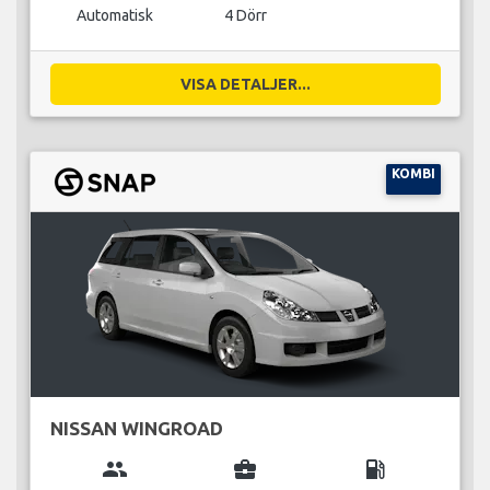
Automatisk
4 Dörr
VISA DETALJER...
KOMBI
NISSAN WINGROAD
group
business_center
local_gas_station