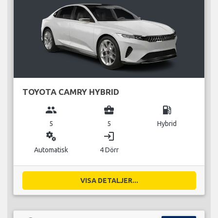
TOYOTA CAMRY HYBRID
group
business_center
local_gas_station
5
5
Hybrid
miscellaneous_services
login
Automatisk
4 Dörr
VISA DETALJER...