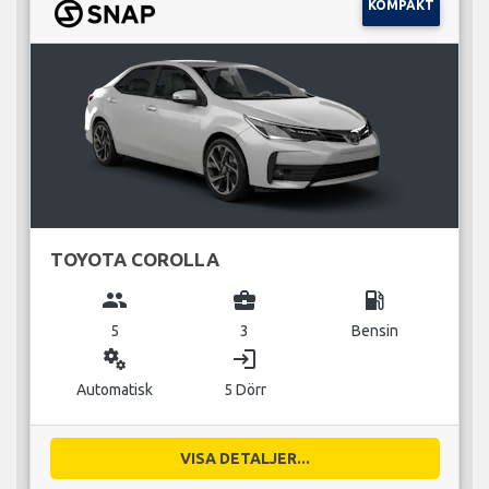
KOMPAKT
TOYOTA COROLLA
group
business_center
local_gas_station
5
3
Bensin
miscellaneous_services
login
Automatisk
5 Dörr
VISA DETALJER...