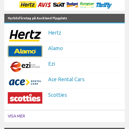
Hyrbilsföretag på Auckland Flygplats
Hertz
Alamo
Ezi
Ace Rental Cars
Scotties
VISA MER