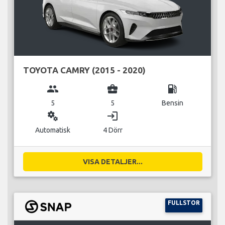
TOYOTA CAMRY (2015 - 2020)
group
business_center
local_gas_station
5
5
Bensin
miscellaneous_services
login
Automatisk
4 Dörr
VISA DETALJER...
FULLSTOR