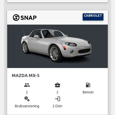
CABRIOLET
MAZDA MX-5
group
business_center
local_gas_station
2
2
Bensin
miscellaneous_services
login
Bruksanvisning
2 Dörr