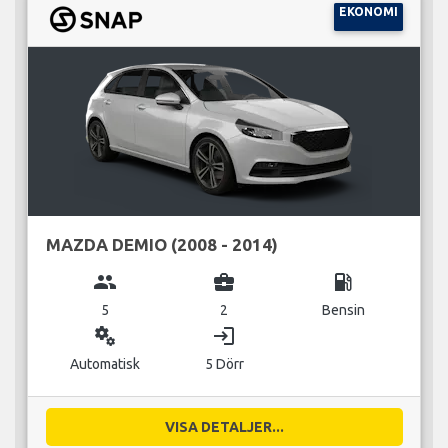
EKONOMI
MAZDA DEMIO (2008 - 2014)
group
business_center
local_gas_station
5
2
Bensin
miscellaneous_services
login
Automatisk
5 Dörr
VISA DETALJER...