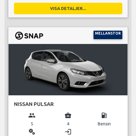
VISA DETALJER...
MELLANSTOR
NISSAN PULSAR
group
business_center
local_gas_station
5
4
Bensin
miscellaneous_services
login