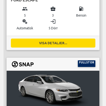
group
business_center
local_gas_station
5
3
Bensin
miscellaneous_services
login
Automatisk
5 Dörr
VISA DETALJER...
FULLSTOR