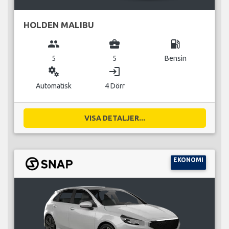
HOLDEN MALIBU
group
business_center
local_gas_station
5
5
Bensin
miscellaneous_services
login
Automatisk
4 Dörr
VISA DETALJER...
EKONOMI