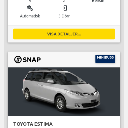
4
2
Bensin
miscellaneous_services
login
Automatisk
3 Dörr
VISA DETALJER...
MINIBUSS
TOYOTA ESTIMA