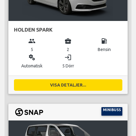
HOLDEN SPARK
group
business_center
local_gas_station
5
2
Bensin
miscellaneous_services
login
Automatisk
5 Dörr
VISA DETALJER...
MINIBUSS