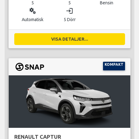
5
5
Bensin
miscellaneous_services
login
Automatisk
5 Dörr
VISA DETALJER...
KOMPAKT
RENAULT CAPTUR