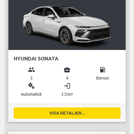
HYUNDAI SONATA
group
business_center
local_gas_station
5
4
Bensin
miscellaneous_services
login
Automatisk
3 Dörr
VISA DETALJER...