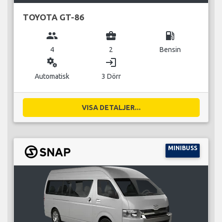
TOYOTA GT-86
group
business_center
local_gas_station
4
2
Bensin
miscellaneous_services
login
Automatisk
3 Dörr
VISA DETALJER...
MINIBUSS