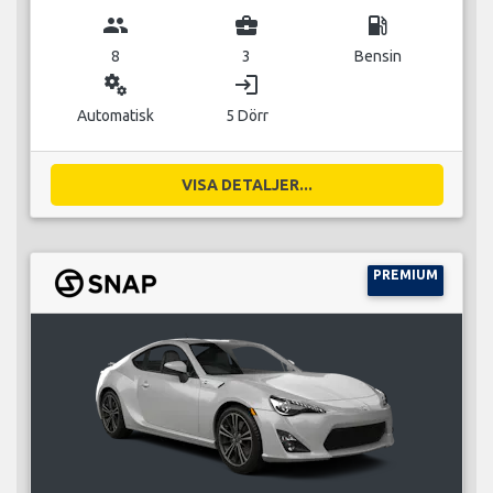
group
business_center
local_gas_station
8
3
Bensin
miscellaneous_services
login
Automatisk
5 Dörr
VISA DETALJER...
PREMIUM