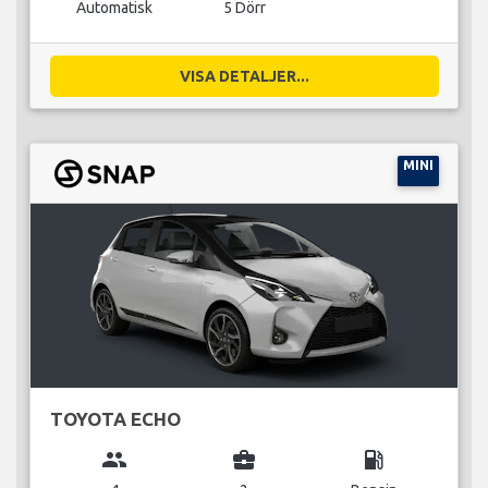
Automatisk
5 Dörr
VISA DETALJER...
MINI
TOYOTA ECHO
group
business_center
local_gas_station