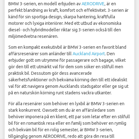
BMW 3-serien, en modell erbjuden av
AERODRIVE
, är en
perfekt blandning av kraft, komfort och effektivitet. 3-serien är
känd för sin sportiga design, skarpa hantering, kraftfulla
motorer och lyxiga interiörer. Med ett utbud av ekonomiska
diesel- och hybridmodeller riktar sig 3-serien också till den
miljömedvetna resenären.
Som en kompakt exekutivbil är BMW 3-serien en favorit bland
affärsresenärer som anländer till
Auckland Airport
. Den
erbjuder gott om utrymme för passagerare och bagage, vilket
gör den till ett utmärkt val för dem som söker en stilfull men
praktisk bil. Dessutom gör dess avancerade
säkerhetsfunktioner och bekväma körning den till ett idealiskt
val för att navigera genom Aucklands stadsgator eller ge sig ut
på en naturskön körning runt stadens vackra utkanter.
För alla resenärer som behöver en lyxbil är BMW 3-serien en
stark konkurrent. Oavsett om du är en affärsledare som
behöver imponera på en klient, ett par som letar efter en stilfull
bil för en romantisk resa eller en familj som behöver en rymlig
och bekväm bil för en rolig semester, är BMW 3-serien,
tillgänglig genom AERODRIVE, redo att göra din resa till