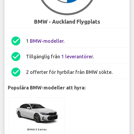
BMW - Auckland Flygplats
check_circle
1
BMW-modeller
.
check_circle
Tillgänglig från
1 leverantörer
.
check_circle
2 offerter för hyrbilar från BMW sökte.
Populära BMW-modeller att hyra:
BMW 3 Series