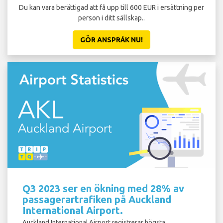
Du kan vara berättigad att få upp till 600 EUR i ersättning per
person i ditt sällskap..
GÖR ANSPRÅK NU!
Q3 2023 ser en ökning med 28% av
passagerartrafiken på Auckland
International Airport.
Auckland International Airport registrerar högsta