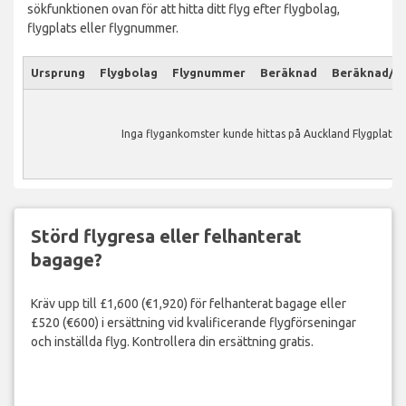
sökfunktionen ovan för att hitta ditt flyg efter flygbolag,
flygplats eller flygnummer.
Ursprung
Flygbolag
Flygnummer
Beräknad
Beräknad/Ak
Inga flygankomster kunde hittas på Auckland Flygplats.
Störd flygresa eller felhanterat
bagage?
Kräv upp till £1,600 (€1,920) för felhanterat bagage eller
£520 (€600) i ersättning vid kvalificerande flygförseningar
och inställda flyg. Kontrollera din ersättning gratis.