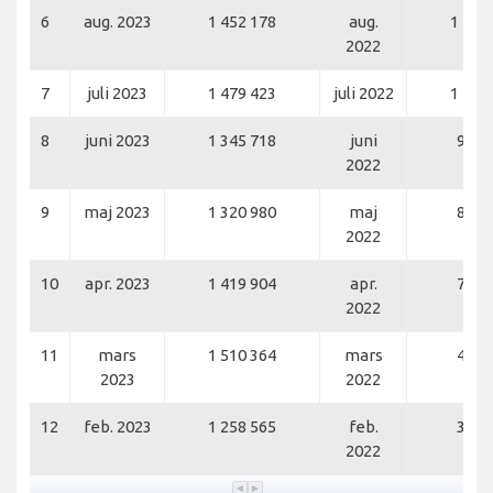
6
aug. 2023
1 452 178
aug.
1 124
2022
7
juli 2023
1 479 423
juli 2022
1 162
8
juni 2023
1 345 718
juni
952 
2022
9
maj 2023
1 320 980
maj
860 
2022
10
apr. 2023
1 419 904
apr.
744 
2022
11
mars
1 510 364
mars
426 
2023
2022
12
feb. 2023
1 258 565
feb.
371 
2022