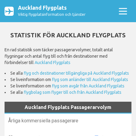
Auckland Flygplats
Viktig flygplatsinformation och tjänster
STATISTIK FÖR AUCKLAND FLYGPLATS
En rad statistik som täcker passagerarvolymer, totalt antal
flygningar och antal flyg till och från destinationer med
förbindelser till
Auckland Flygplats
Se alla
flyg och destinationer tillgängliga på Auckland Flygplats
Se liveinformation om
flyg som anländer till Auckland Flygplats
Se liveinformation om
flyg som avgår från Auckland Flygplats
Se alla
flygbolag som flyger till och från Auckland Flygplats
Auckland Flygplats Passagerarvolym
Årliga kommersiella passagerare