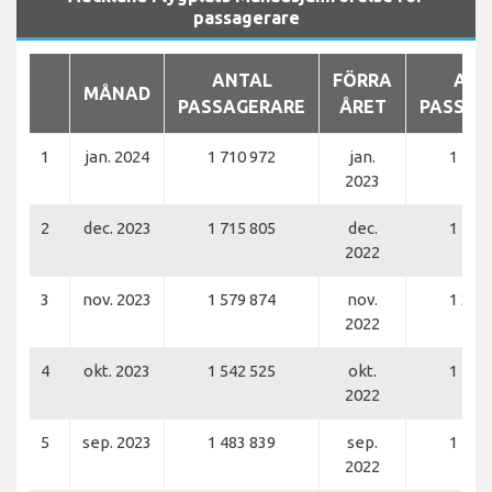
passagerare
ANTAL
FÖRRA
ANT
MÅNAD
PASSAGERARE
ÅRET
PASSAG
1
jan. 2024
1 710 972
jan.
1 427
2023
2
dec. 2023
1 715 805
dec.
1 489
2022
3
nov. 2023
1 579 874
nov.
1 336
2022
4
okt. 2023
1 542 525
okt.
1 288
2022
5
sep. 2023
1 483 839
sep.
1 175
2022