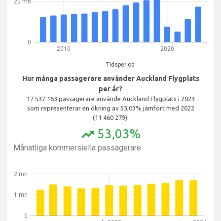
20 mn
0
2010
2020
Tidsperiod
Hur många passagerare använder Auckland Flygplats
per år?
17 537 163 passagerare använde Auckland Flygplats i 2023
som representerar en ökning av 53,03% jämfört med 2022
(11 460 279).
53,03%
trending_up
Månatliga kommersiella passagerare
2 mn
1 mn
0