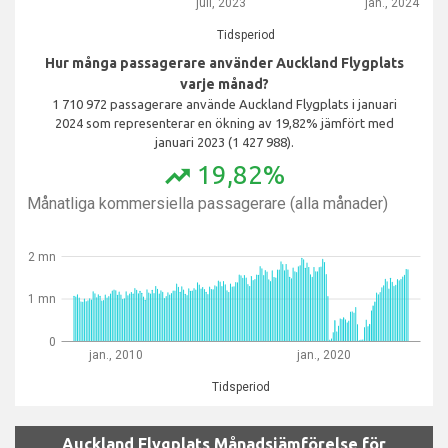
juli, 2023
jan., 2024
Tidsperiod
Hur många passagerare använder Auckland Flygplats
varje månad?
1 710 972 passagerare använde Auckland Flygplats i januari
2024 som representerar en ökning av 19,82% jämfört med
januari 2023 (1 427 988).
19,82%
trending_up
Månatliga kommersiella passagerare (alla månader)
2 mn
1 mn
0
jan., 2010
jan., 2020
Tidsperiod
Auckland Flygplats Månadsjämförelse för